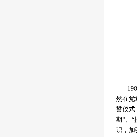
1
然在党
誓仪式
期”、
识，加