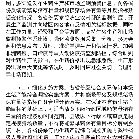
制，多渠道发布生猪生产和市场监测预警信息，向各省
份反馈能繁母猪存栏量和规模猪场保有量等月度指标数
据变化情况。各省份要参照农业农村部的监测制度，开
展生产监测并向辖区内各地市反馈相关指标数据，同时
在工作力量、经费和平台等方面，支持生猪生产和市场
监测预警体系建设，强化监测数据采集、分析、形势会
商和信息发布，及时、准确掌握生产和供应情况。加强
非洲猪瘟、口蹄疫等重大动物疫病监测防控，综合研判
对生猪生产的影响。在生猪价格出现急涨急跌、生产形
势出现重大变化等情况时，及时回应社会关切，合理引
导市场预期。
（二）细化实施方案。各省份应结合实际修订本级
生猪产能综合调控实施方案，并将能繁母猪及规模猪场
保有量等指标任务合理分解落实。在保证本省份生猪产
能目标的基础上，可适当放宽下级行政区域能繁母猪存
栏量的合理波动区间范围。县级以下行政区域重点是稳
定规模猪场数量，不得将能繁母猪保有量目标分解到乡
镇、村。各省份修订的生猪产能综合调控实施方案经省
级人民政府批准后，于2026年6月底前报农业农村部备