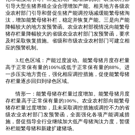
引导大型生猪养殖企业合理增加产能。相关地方各级农
业农村部门引导和督促生猪产能调控场减缓能繁母猪淘
汰，增加能繁母猪补栏，稳定并恢复产能。三是向产能
降幅较大的地方发预警函。农业农村部视情况向能繁母
猪存栏量降幅较大的省级农业农村部门发预警函，要求
及时采取恢复措施。省级和市级农业农村部门可建立相
应的预警机制。
3.红色区域：产能过度波动。能繁母猪月度存栏量
高于正常保有量的106%或低于正常保有量的88%。进
一步压实地方责任，强化相应调控措施，促使能繁母猪
存栏量逐步回归到绿色区域。
情形一：能繁母猪存栏量过度增加。能繁母猪月度
存栏量高于正常保有量的106%。农业农村部向能繁母
猪存栏量过度增加，且未采取调控措施或调控不力的省
级农业农村部门发预警函，全面强化各项产能调减措
施，督促指导全行业继续加大低产母猪淘汰力度，暂缓
补栏能繁母猪和新建扩建猪场。