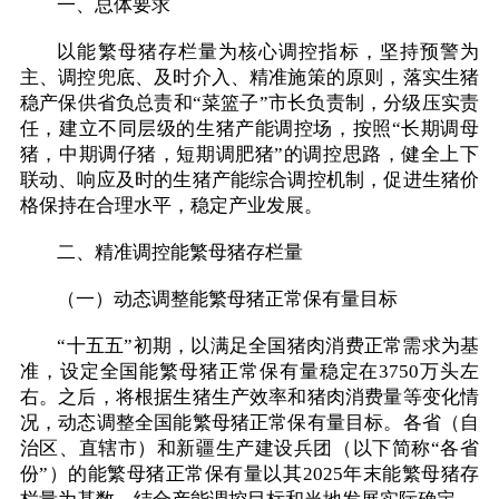
一、总体要求
以能繁母猪存栏量为核心调控指标，坚持预警为
主、调控兜底、及时介入、精准施策的原则，落实生猪
稳产保供省负总责和“菜篮子”市长负责制，分级压实责
任，建立不同层级的生猪产能调控场，按照“长期调母
猪，中期调仔猪，短期调肥猪”的调控思路，健全上下
联动、响应及时的生猪产能综合调控机制，促进生猪价
格保持在合理水平，稳定产业发展。
二、精准调控能繁母猪存栏量
（一）动态调整能繁母猪正常保有量目标
“十五五”初期，以满足全国猪肉消费正常需求为基
准，设定全国能繁母猪正常保有量稳定在3750万头左
右。之后，将根据生猪生产效率和猪肉消费量等变化情
况，动态调整全国能繁母猪正常保有量目标。各省（自
治区、直辖市）和新疆生产建设兵团（以下简称“各省
份”）的能繁母猪正常保有量以其2025年末能繁母猪存