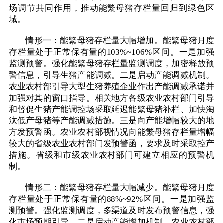
场调节共同作用，推动能繁母猪存栏量回归到绿色区
域。
情形一：能繁母猪存栏量大幅增加。能繁母猪月度
存栏量处于正常保有量的103%~106%区间。一是加强
监测预警。强化能繁母猪存栏量监测调度，加密释放预
警信息，引导生猪产能调减。二是启动产能调减机制。
农业农村部引导大型生猪养殖企业作出产能调减承诺并
加强对其的窗口指导。相关地方各级农业农村部门引导
和督促生猪产能调控场采取延迟能繁母猪补栏、加快淘
汰低产母猪等产能调减措施。三是向产能增幅较大的地
方发预警函。农业农村部视情况向能繁母猪存栏量增幅
较大的省级农业农村部门发预警函，要求及时采取控产
措施。省级和市级农业农村部门可建立相应的预警机
制。
情形二：能繁母猪存栏量大幅减少。能繁母猪月度
存栏量处于正常保有量的88%~92%区间。一是加强监
测预警。强化监测调度，多渠道及时发布预警信息，强
化市场预期引导。二是启动产能增加机制。农业农村部